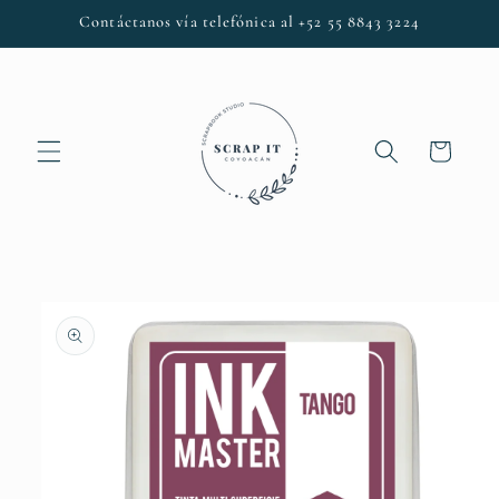
Ir
Contáctanos vía telefónica al +52 55 8843 3224
directamente
al contenido
Carrito
Ir
directamente
a la
información
del producto