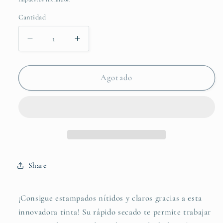
Cantidad
Reducir
Aumentar
cantidad
cantidad
para
para
COJIN
COJIN
Agotado
ENTINTADO
ENTINTADO
INK
INK
TANGO
TANGO
Share
¡Consigue estampados nítidos y claros gracias a esta
innovadora tinta! Su rápido secado te permite trabajar