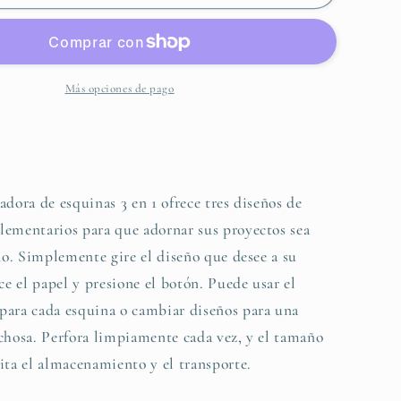
3-
IN-
1
CORNER
PUNCH
Más opciones de pago
-
LACE
-
ADORA
PERFORADORA
DE
adora de esquinas 3 en 1 ofrece tres diseños de
AS
ESQUINAS
ementarios para que adornar sus proyectos sea
3
EN
ido. Simplemente gire el diseño que desee a su
1
ce el papel y presione el botón. Puede usar el
para cada esquina o cambiar diseños para una
chosa. Perfora limpiamente cada vez, y el tamaño
ita el almacenamiento y el transporte.