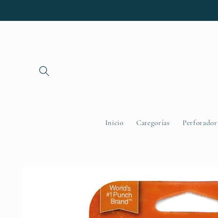
Ir
directamente
al contenido
Inicio
Categorías
Perforador
Ir
directamente
a la
información
del producto