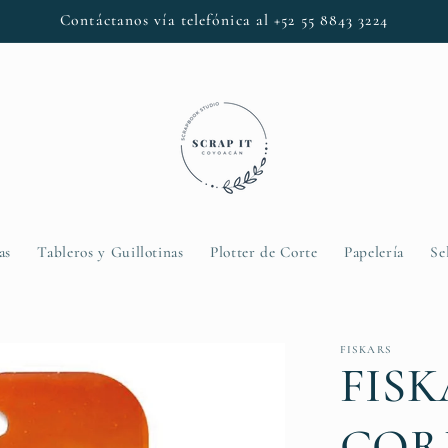
Contáctanos vía telefónica al +52 55 8843 3224
as
Tableros y Guillotinas
Plotter de Corte
Papelería
Se
FISKARS
FISK
COR