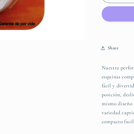
3-
IN-
1
CORNER
PUNCH
-
LACE
Share
-
PERFOR
DE
Nuestra perfor
ESQUIN
esquinas compl
3
EN
fácil y divert
1
posición, desli
mismo diseño 
variedad capri
compacto facil