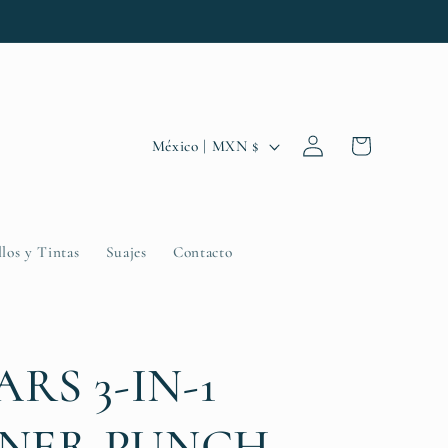
Iniciar
P
Carrito
México | MXN $
sesión
a
í
s
llos y Tintas
Suajes
Contacto
/
r
e
ARS 3-IN-1
g
i
NER PUNCH -