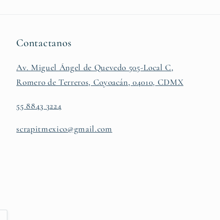
Contactanos
Av. Miguel Ángel de Quevedo 505-Local C,
Romero de Terreros, Coyoacán, 04010, CDMX
55 8843 3224
scrapitmexico@gmail.com