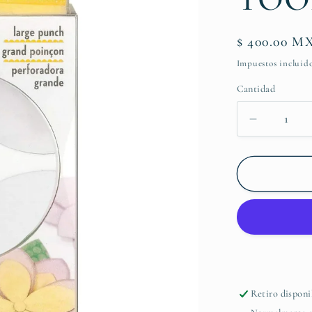
Precio
$ 400.00 M
habitual
Impuestos incluido
Cantidad
Reducir
cantidad
para
PERFOR
EK
TOOLS
DE
PÉTALO
Retiro disponi