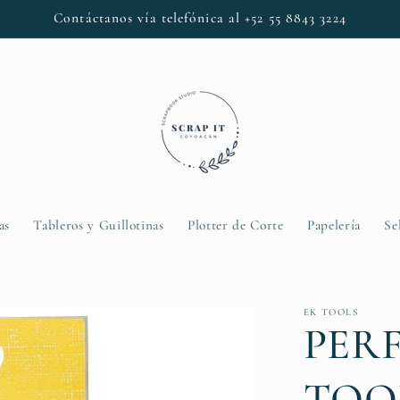
Contáctanos vía telefónica al +52 55 8843 3224
as
Tableros y Guillotinas
Plotter de Corte
Papelería
Se
EK TOOLS
PER
TOO