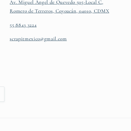
Av. Miguel Ángel de Quevedo 505-Local C,
Romero de Terreros, Coyoacán, 04010, CDMX
55 8843 3224
scrapitmexico@gmail.com