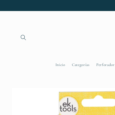
Ir
directamente
al contenido
Inicio
Categorías
Perforador
Ir
directamente
a la
información
del producto