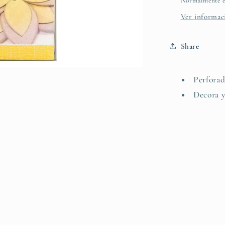
Normalmente es
Ver informaci
Share
Perforad
Decora y