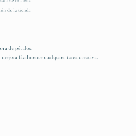
tá listo en 1 hora
ón de la tienda
ora de pétalos.
 mejora fácilmente cualquier tarea creativa.