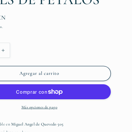
ó
n
XN
s.
Aumentar
cantidad
para
ADORA
PERFORADORA
Agregar al carrito
EK
TOOLS
DE
S
PÉTALOS
Más opciones de pago
ble en
Miguel Angel de Quevedo 505